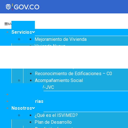
Menu
Transparencia
Servicios
Mejoramiento de Vivienda
Servicios a la Ciudadanía
Vivienda Nueva
Vivienda un proyecto familiar
Participa
Titulación
Arrendamiento temporal
Reconocimiento de Edificaciones – C0
Acompañamiento Social
Instituto Social de Vivienda y Hábitat de
OPV-JVC
Medellín
Notificaciones
Convocatorias
Nosotros
Servicios
¿Qué es el ISVIMED?
Mejoramiento de
Plan de Desarrollo
Notificaciones
Vivienda