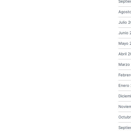
Septi
Agost
Julio 
Junio 
Mayo 
Abril 
Marzo
Febrer
Enero
Diciem
Novie
Octub
Septi