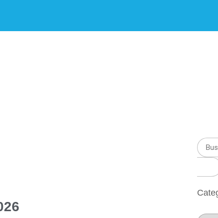
a: Rendición d
Cate
2026