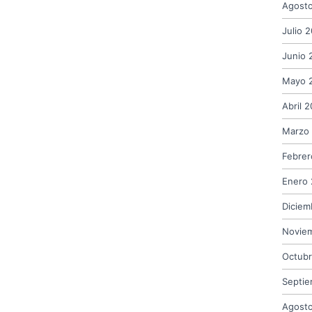
Agost
Julio 
Junio 
Mayo 
Abril 
Marzo
Febrer
Enero 
Diciem
Novie
Octub
Septi
Agost