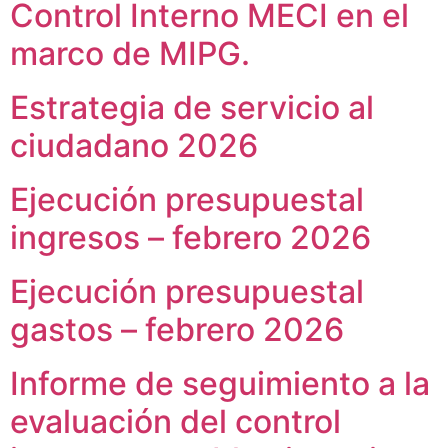
Control Interno MECI en el
Vivienda Nueva
Convocatorias
Vivienda un proyecto
marco de MIPG.
familiar
Nosotros
Titulación
Estrategia de servicio al
¿Qué es el ISVIMED?
Arrendamiento temporal
Opciones de accesibilidad
Plan de Desarrollo
ciudadano 2026
Reconocimiento de
Rendición de cuentas
Edificaciones – C0
Tamaño de la
Directorio de servidores
A+
A
A-
Ejecución presupuestal
Acompañamiento Social
fuente
Encuesta de Percepción
OPV-JVC
ingresos – febrero 2026
Contraste
Ejecución presupuestal
Centro de relevo
gastos – febrero 2026
Más Información sobre Accesibilidad
Informe de seguimiento a la
evaluación del control