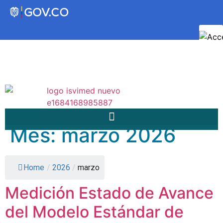
Transparencia
Servicios a la Ciudadanía
Participa
Mes:
marzo 2026
Instituto Social de Vivienda y
Hábitat de Medellín
Home
/
2026
/
marzo
Medición Estado de Avance
Servicios
Mejoramiento de
del Modelo Estándar de
Notificaciones
Vivienda