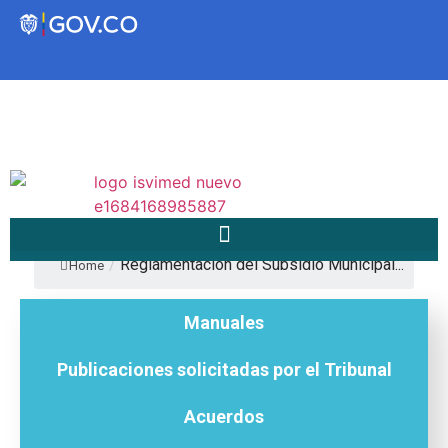
Transparencia
Servicios a la Ciudadanía
Participa
/
Reglamentación del Subsidio Municipal...
Home
Instituto Social de Vivienda y
Manuales
Hábitat de Medellín
Publicaciones solicitadas por el Tribunal
Servicios
Mejoramiento de
Acuerdos
Notificaciones
Vivienda