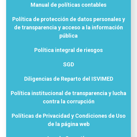
Manual de políticas contables
Vivienda Nueva
Convocatorias
Vivienda un proyecto
Política de protección de datos personales y
familiar
Nosotros
de transparencia y acceso a la información
Titulación
¿Qué es el ISVIMED?
pública
Arrendamiento temporal
Opciones de accesibilidad
Plan de Desarrollo
Reconocimiento de
Rendición de cuentas
Política integral de riesgos
Edificaciones – C0
Tamaño de la
Directorio de servidores
A+
A
A-
Acompañamiento Social
fuente
Encuesta de Percepción
SGD
OPV-JVC
Contraste
Diligencias de Reparto del ISVIMED
Centro de relevo
Política institucional de transparencia y lucha
contra la corrupción
Más Información sobre Accesibilidad
Políticas de Privacidad y Condiciones de Uso
de la página web