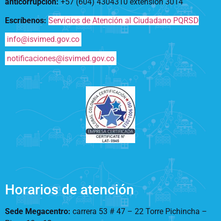
anticorrupción
:
+57 (604) 4304310 extensión
3014
Escríbenos:
Servicios de Atención al Ciudadano PQRSD
info@isvimed.gov.co
notificaciones@isvimed.gov.co
Horarios de atención
Sede Megacentro:
carrera 53 # 47 – 22 Torre Pichincha –