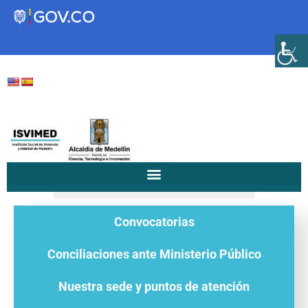
Transparencia
Servicios a la Ciudadanía
Participa
/
Satisfacción del ciudadano
Home
Instituto Social de Vivienda y
Convocatorias
Hábitat de Medellín
Conciliaciones ante Ministerio Público
Servicios
Nuestra sede y puntos de atención
Mejoramiento de