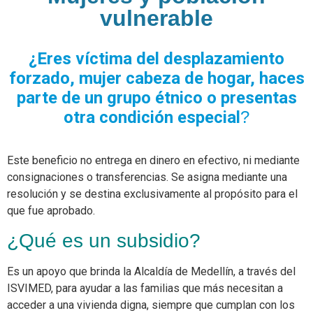
Vivienda Nueva
vulnerable
Convocatorias
Vivienda un proyecto
familiar
Nosotros
¿Eres víctima del desplazamiento
Titulación
¿Qué es el ISVIMED?
forzado, mujer cabeza de hogar, haces
Arrendamiento temporal
Opciones de accesibilidad
Plan de Desarrollo
parte de un grupo étnico o presentas
Reconocimiento de
Rendición de cuentas
otra condición especial
?
Edificaciones – C0
Tamaño de la
Directorio de servidores
A+
A
A-
Acompañamiento Social
fuente
Encuesta de Percepción
OPV-JVC
Este beneficio no entrega en dinero en efectivo, ni mediante
Contraste
consignaciones o transferencias. Se asigna mediante una
resolución y se destina exclusivamente al propósito para el
Centro de relevo
que fue aprobado.
¿Qué es un subsidio?
Más Información sobre Accesibilidad
Es un apoyo que brinda la Alcaldía de Medellín, a través del
ISVIMED, para ayudar a las familias que más necesitan a
acceder a una vivienda digna, siempre que cumplan con los