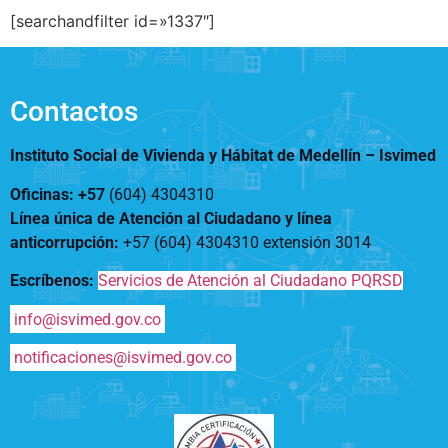
Notificaciones
Vivienda
[searchandfilter id=»1337″]
Vivienda Nueva
Convocatorias
Vivienda un proyecto
familiar
Nosotros
Contactos
Titulación
¿Qué es el ISVIMED?
Arrendamiento temporal
Opciones de accesibilidad
Plan de Desarrollo
Instituto Social de Vivienda y Hábitat de Medellín –
Isvimed
Reconocimiento de
Rendición de cuentas
Edificaciones – C0
Tamaño de la
Oficinas: +57
(604) 4304310
Directorio de servidores
A+
A
A-
Acompañamiento Social
fuente
Línea única de Atención al Ciudadano y línea
Encuesta de Percepción
OPV-JVC
anticorrupción
:
+57 (604) 4304310 extensión
3014
Contraste
Escríbenos:
Servicios de Atención al Ciudadano PQRSD
Centro de relevo
info@isvimed.gov.co
notificaciones@isvimed.gov.co
Más Información sobre Accesibilidad