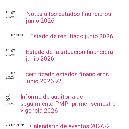
Notificaciones
Vivienda
Vivienda Nueva
Convocatorias
31-07-
Notas a los estados financieros
Vivienda un proyecto
2026
junio 2026
familiar
Nosotros
Titulación
¿Qué es el ISVIMED?
31-07-2026
Estado de resultado junio 2026
Arrendamiento temporal
Opciones de accesibilidad
Plan de Desarrollo
Reconocimiento de
Rendición de cuentas
31-07-
Estado de la situación financiera
Edificaciones – C0
Tamaño de la
2026
Directorio de servidores
A+
A
A-
junio 2026
Acompañamiento Social
fuente
Encuesta de Percepción
OPV-JVC
31-07-
certificado estados financieros
Contraste
2026
junio 2026 v2
Centro de relevo
27-
Informe de auditoria de
07-
seguimiento PMPr primer semestre
2026
Más Información sobre Accesibilidad
vigencia 2026
23-07-2026
Calendario de eventos 2026-2