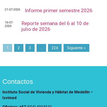
21-07-2026
Informe primer semestre 2026
16-07-
Reporte semana del 6 al 10 de
2026
julio de 2026
1
2
3
…
224
Siguiente »
Contactos
Instituto Social de Vivienda y Hábitat de Medellín –
Isvimed
Oficinas: +57
(604) 4304310