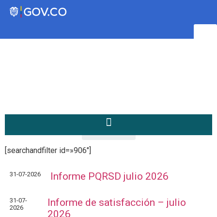
Transparencia
Servicios a la Ciudadanía
Participa
/
rrr
Home
[searchandfilter id=»906″]
Instituto Social de Vivienda y
Hábitat de Medellín
31-07-2026
Informe PQRSD julio 2026
Servicios
31-07-
Informe de satisfacción – julio
Mejoramiento de
2026
2026