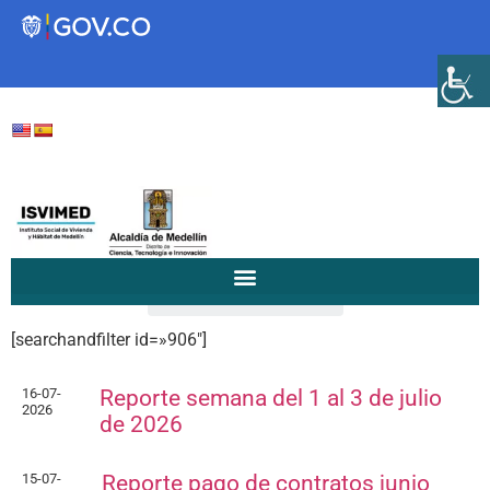
Transparencia
Servicios a la Ciudadanía
Participa
/
rrr
/
Page 2
Home
[searchandfilter id=»906″]
Instituto Social de Vivienda y
Hábitat de Medellín
16-07-
Reporte semana del 1 al 3 de julio
2026
de 2026
Servicios
Mejoramiento de
15-07-
Reporte pago de contratos junio