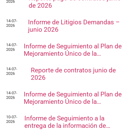
Notificaciones
Vivienda
2026
de 2026
Vivienda Nueva
Convocatorias
Vivienda un proyecto
14-07-
Informe de Litigios Demandas –
familiar
2026
Nosotros
junio 2026
Titulación
¿Qué es el ISVIMED?
Arrendamiento temporal
Opciones de accesibilidad
Plan de Desarrollo
14-07-
Informe de Seguimiento al Plan de
Reconocimiento de
2026
Rendición de cuentas
Mejoramiento Único de la…
Edificaciones – C0
Tamaño de la
Directorio de servidores
A+
A
A-
Acompañamiento Social
fuente
Encuesta de Percepción
14-07-
Reporte de contratos junio de
OPV-JVC
2026
2026
Contraste
14-07-
Informe de Seguimiento al Plan de
Centro de relevo
2026
Mejoramiento Único de la…
Más Información sobre Accesibilidad
10-07-
Informe de Seguimiento a la
2026
entrega de la información de…