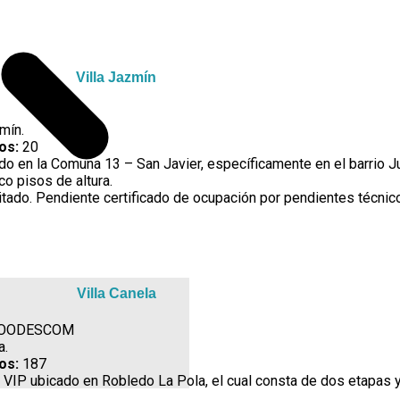
Villa Jazmín
mín.
dos:
20
do en la Comuna 13 – San Javier, específicamente en el barrio Ju
o pisos de altura.
itado. Pendiente certificado de ocupación por pendientes técnic
Villa Canela
– COODESCOM
a.
dos:
187
 VIP ubicado en Robledo La Pola, el cual consta de dos etapas y