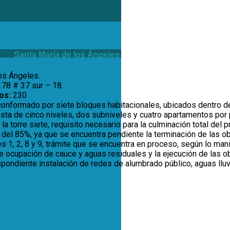
Santa María de los Ángeles
os Ángeles.
78 # 37 sur – 18.
os:
230
conformado por siete bloques habitacionales, ubicados dentro de
sta de cinco niveles, dos subniveles y cuatro apartamentos por 
a torre siete, requisito necesario para la culminación total del p
del 85%, ya que se encuentra pendiente la terminación de las obra
es 1, 2, 8 y 9, trámite que se encuentra en proceso, según lo man
e ocupación de cauce y aguas residuales y la ejecución de las 
espondiente instalación de redes de alumbrado público, aguas llu