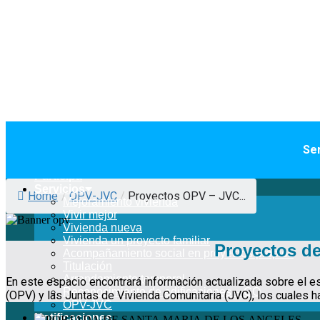
Ser
Transparencia
Servicios ciudadanía
Participa
Servicios
Home
/
OPV-JVC
/
Proyectos OPV – JVC...
Mejoramiento vivienda
Vivir mejor
Vivienda nueva
Vivienda un proyecto familiar
Proyectos d
Acompañamiento social en proyectos propios
Titulación
Arrendamiento temporal
En este espacio encontrará información actualizada sobre el 
Reconocimiento de edificaciones – CO
(OPV) y las Juntas de Vivienda Comunitaria (JVC), los cuales h
OPV-JVC
Notificaciones