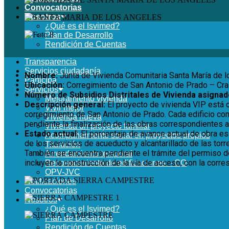
Convocatorias
Nosotros
¿Qué es el Isvimed?
Plan de Desarrollo
Rendición de Cuentas
Transparencia
Servicios ciudadanía
Nombre:
Junta de Vivienda Comunitaria Santa María de l
Participa
Ubicación:
Corregimiento de San Antonio de Prado – Cra 
Servicios
Número de Subsidios Distritales de Vivienda asignad
Mejoramiento vivienda
Descripción general:
El proyecto de vivienda VIP está 
Vivir mejor
corregimiento de San Antonio de Prado. Cada edificio con
Vivienda nueva
pendiente la finalización de las obras correspondientes a l
Vivienda un proyecto familiar
Estado actual:
El porcentaje de avance actual de obra es 
Acompañamiento social en proyectos propios
de los servicios de acueducto y alcantarillado de las torr
Titulación
También se encuentra pendiente el trámite del permiso d
Arrendamiento temporal
incluyen la construcción de la vía de acceso, con la corr
Reconocimiento de edificaciones – CO
OPV-JVC
Notificaciones
Convocatorias
Nosotros
¿Qué es el Isvimed?
Plan de Desarrollo
Rendición de Cuentas