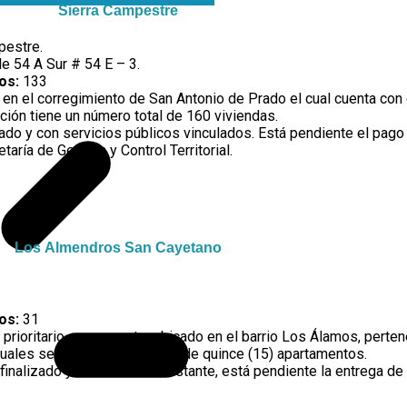
Sierra Campestre
pestre.
e 54 A Sur # 54 E – 3.
dos:
133
en el corregimiento de San Antonio de Prado el cual cuenta con 
ación tiene un número total de 160 viviendas.
ado y con servicios públicos vinculados. Está pendiente el pago 
aría de Gestión y Control Territorial.
Los Almendros San Cayetano
dos:
31
 prioritario se encuentra ubicado en el barrio Los Álamos, perte
cuales se distribuyen un total de quince (15) apartamentos.
inalizado y habitado. No obstante, está pendiente la entrega de