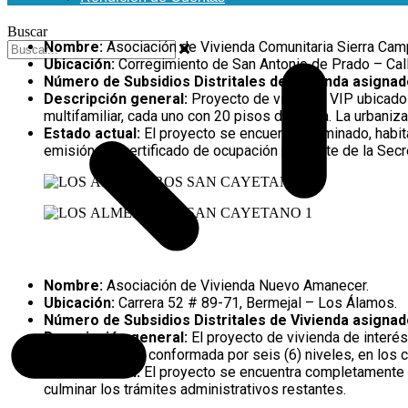
Buscar
Nombre:
Asociación de Vivienda Comunitaria Sierra Cam
Ubicación:
Corregimiento de San Antonio de Prado – Call
Número de Subsidios Distritales de Vivienda asigna
Descripción general:
Proyecto de vivienda VIP ubicado 
multifamiliar, cada uno con 20 pisos de altura. La urbaniz
Estado actual:
El proyecto se encuentra terminado, habit
emisión del certificado de ocupación por parte de la Secret
Nombre:
Asociación de Vivienda Nuevo Amanecer.
Ubicación:
Carrera 52 # 89-71, Bermejal – Los Álamos.
Número de Subsidios Distritales de Vivienda asigna
Descripción general:
El proyecto de vivienda de interés
edificación está conformada por seis (6) niveles, en los 
Estado actual:
El proyecto se encuentra completamente f
culminar los trámites administrativos restantes.