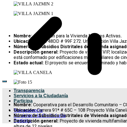
Nombre:
Asociación para la Vivienda Mujeres Activas
.
Ubicación:
Calle 48DD # 99F 272. Urbanización Villa Jaz
Número de Subsidios Distritales de Vivienda asigna
Descripción general:
Proyecto de vivienda VIP, localiza
está conformado por edificaciones multifamiliares de cinc
Estado actual:
El proyecto se encuentra terminado y hab
Transparencia
Servicios a la Ciudadanía
Participa
Nombre:
Cooperativa para el Desarrollo Comunitario 
Ubicación:
Carrera 91ª # 65C – 108 Proyecto Villa Canel
Transparencia
Número de Subsidios Distritales de Vivienda asigna
Servicios a la Ciudadanía
Descripción general:
Proyecto de vivienda multifamiliar
Participa
altura de 12 niveles.