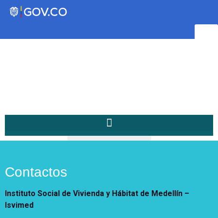
Transparencia
Servicios a la Ciudadanía
Participa
/
Planeación
Home
Instituto Social de Vivienda y
Hábitat de Medellín
Contactos
Instituto Social de Vivienda y Hábitat de Medellín –
Servicios
Isvimed
Mejoramiento de