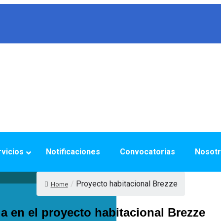
vicios
Notificaciones
Convocatorias
Nosot
/
Proyecto habitacional Brezze
Home
a en el proyecto habitacional Brezze
ellín