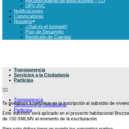
Reconocimiento de edificaciones – CO
OPV-JVC
Más Información sobre Accesibilidad
Notificaciones
Convocatorias
Nosotros
¿Qué es el Isvimed?
Plan de Desarrollo
Rendición de Cuentas
Transparencia
Servicios a la Ciudadanía
Participa
Transparencia
Te invitamos a participar en la inscripción al subsidio de vivie
Servicios a la Ciudadanía
Participa
Este subsidio será aplicado en el proyecto habitacional Brezz
de 150 SMLMV al momento de la escrituración.
Para esto debes tener en cuenta los siguientes puntos: