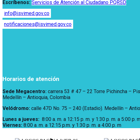
Escríbenos:
Servicios de Atención al Ciudadano PQRSD
info@isvimed.gov.co
notificaciones@isvimed.gov.co
Horarios de atención
Sede Megacentro:
carrera 53 # 47 – 22 Torre Pichincha – Pi
Medellín – Antioquia, Colombia
Velódromo:
calle 47D No. 75 – 240 (Estadio). Medellín – Anti
Lunes a jueves
:
8:00 a. m. a 12:15 p. m.
y 1:30 p. m. a 5:00 p. m
Viernes:
8:00 a. m. a 12:15 p.m. y 1:30 p. m. a 4:00 p. m