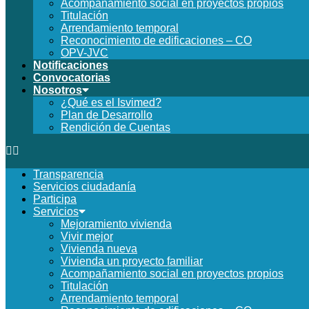
Acompañamiento social en proyectos propios
Titulación
Arrendamiento temporal
Reconocimiento de edificaciones – CO
OPV-JVC
Servicios
Notificaciones
Mejoramiento de Vivienda
Convocatorias
Notificaciones
Vivienda Nueva
Nosotros
Vivienda un proyecto familiar
¿Qué es el Isvimed?
Convocatorias
Titulación
Plan de Desarrollo
Rendición de Cuentas
Arrendamiento temporal
Nosotros
Reconocimiento de
¿Qué es el ISVIMED?
Edificaciones – C0
Plan de Desarrollo
Acompañamiento Social
Transparencia
Opciones de accesibilidad
Rendición de cuentas
OPV-JVC
Servicios ciudadanía
Directorio de servidores
Participa
Encuesta de Percepción
Tamaño de la
Servicios
A+
A
A-
fuente
Mejoramiento vivienda
Vivir mejor
Vivienda nueva
Contraste
Vivienda un proyecto familiar
Acompañamiento social en proyectos propios
Titulación
Centro de relevo
Arrendamiento temporal