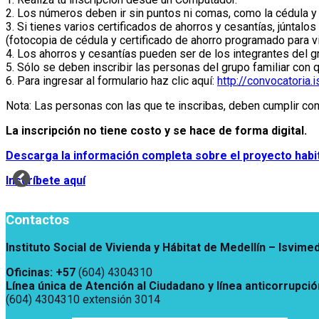
2. Los números deben ir sin puntos ni comas, como la cédula y 
3. Si tienes varios certificados de ahorros y cesantías, júntalo
(fotocopia de cédula y certificado de ahorro programado para v
4. Los ahorros y cesantías pueden ser de los integrantes del gr
5. Sólo se deben inscribir las personas del grupo familiar con 
6. Para ingresar al formulario haz clic aquí:
http://convocatoria.
Nota: Las personas con las que te inscribas, deben cumplir co
La inscripción no tiene costo y se hace de forma digital.
Descarga la información completa sobre el proyecto habit
Inscríbete aquí
Contactos
Instituto Social de Vivienda y Hábitat de Medellín –
Isvime
Oficinas: +57
(604) 4304310
Línea única de Atención al Ciudadano y línea anticorrupció
(604) 4304310 extensión
3014