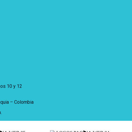
sos 10 y 12
oquia – Colombia
.