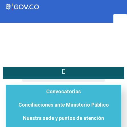
Transparencia
Servicios a la Ciudadanía
Participa
/
Diligencias de Reparto del...
Home
Instituto Social de Vivienda y
Convocatorias
Hábitat de Medellín
Conciliaciones ante Ministerio Público
Servicios
Nuestra sede y puntos de atención
Mejoramiento de