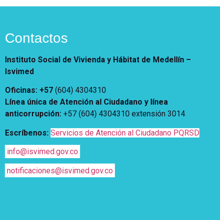
Notificaciones
Vivienda
Vivienda Nueva
Convocatorias
Vivienda un proyecto
Contactos
familiar
Nosotros
Titulación
¿Qué es el ISVIMED?
Instituto Social de Vivienda y Hábitat de Medellín –
Arrendamiento temporal
Opciones de accesibilidad
Plan de Desarrollo
Isvimed
Reconocimiento de
Rendición de cuentas
Oficinas: +57
(604) 4304310
Edificaciones – C0
Tamaño de la
Directorio de servidores
A+
A
A-
Línea única de Atención al Ciudadano y línea
Acompañamiento Social
fuente
Encuesta de Percepción
anticorrupción
:
+57 (604) 4304310 extensión
3014
OPV-JVC
Contraste
Escríbenos:
Servicios de Atención al Ciudadano PQRSD
info@isvimed.gov.co
Centro de relevo
notificaciones@isvimed.gov.co
Más Información sobre Accesibilidad