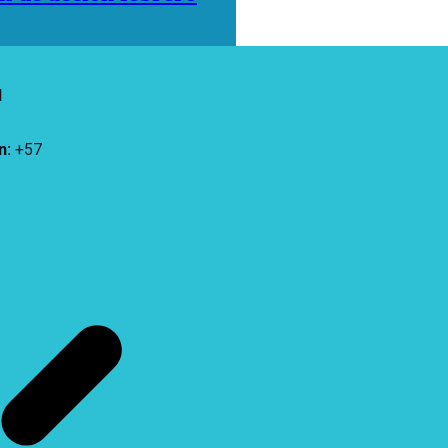
d
n
:
+57