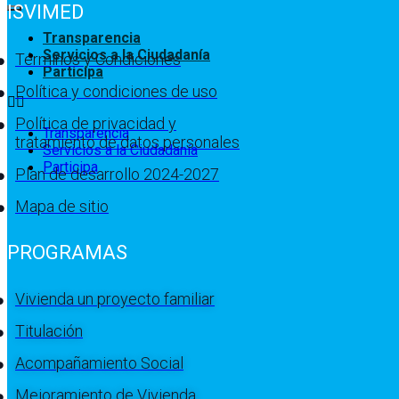
ISVIMED
Transparencia
Servicios a la Ciudadanía
Términos y Condiciones
Participa
Política y condiciones de uso
Política de privacidad y
Transparencia
tratamiento de datos personales
Servicios a la Ciudadanía
Participa
Plan de desarrollo 2024-2027
Mapa de sitio
PROGRAMAS
Vivienda un proyecto familiar
Titulación
Acompañamiento Social
Mejoramiento de Vivienda