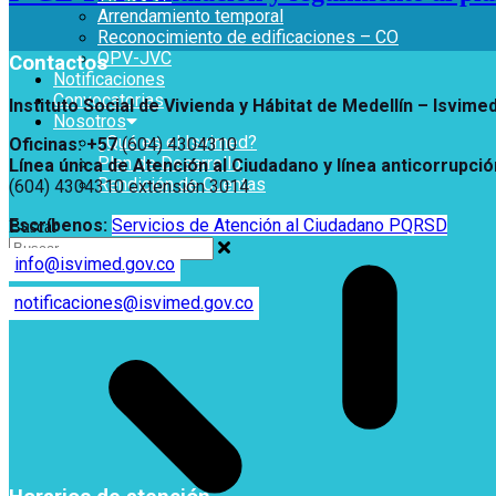
Arrendamiento temporal
Más Información sobre Accesibilidad
Reconocimiento de edificaciones – CO
OPV-JVC
Contactos
Notificaciones
Convocatorias
Instituto Social de Vivienda y Hábitat de Medellín –
Isvime
Nosotros
¿Qué es el Isvimed?
Oficinas: +57
(604) 4304310
Plan de Desarrollo
Línea única de Atención al Ciudadano y línea anticorrupció
Rendición de Cuentas
(604) 4304310 extensión
3014
Escríbenos:
Servicios de Atención al Ciudadano PQRSD
Buscar
info@isvimed.gov.co
notificaciones@isvimed.gov.co