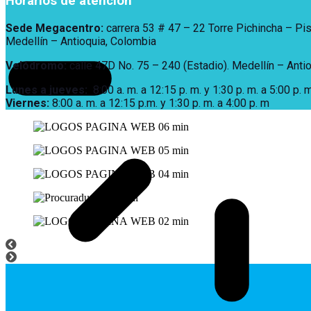
Horarios de atención
Sede Megacentro:
carrera 53 # 47 – 22 Torre Pichincha – Pi
Medellín – Antioquia, Colombia
Velódromo:
calle 47D No. 75 – 240 (Estadio). Medellín – Anti
Lunes a jueves
:
8:00 a. m. a 12:15 p. m.
y 1:30 p. m. a 5:00 p. m
Viernes:
8:00 a. m. a 12:15 p.m. y 1:30 p. m. a 4:00 p. m