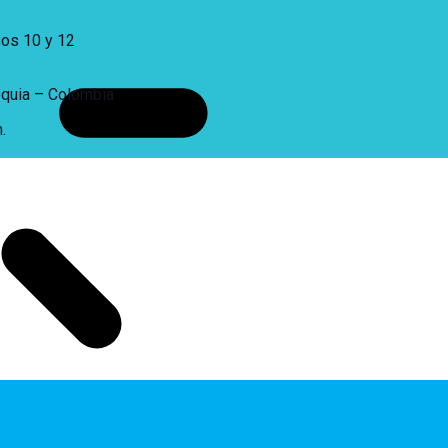
sos 10 y 12
oquia – Colombia
.