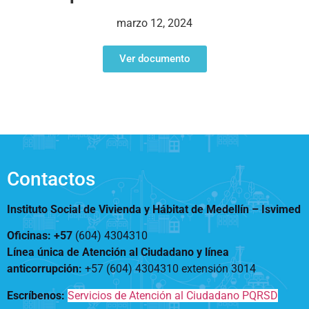
Notificaciones
Vivienda
Vivienda Nueva
marzo 12, 2024
Convocatorias
Vivienda un proyecto
familiar
Ver documento
Nosotros
Titulación
¿Qué es el ISVIMED?
Arrendamiento temporal
Opciones de accesibilidad
Plan de Desarrollo
Reconocimiento de
Rendición de cuentas
Edificaciones – C0
Tamaño de la
Directorio de servidores
A+
A
A-
Acompañamiento Social
fuente
Encuesta de Percepción
OPV-JVC
Contactos
Contraste
Instituto Social de Vivienda y Hábitat de Medellín –
Isvimed
Centro de relevo
Oficinas: +57
(604) 4304310
Línea única de Atención al Ciudadano y línea
Más Información sobre Accesibilidad
anticorrupción
:
+57 (604) 4304310 extensión
3014
Escríbenos:
Servicios de Atención al Ciudadano PQRSD