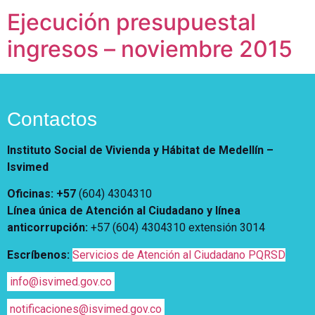
Notificaciones
Vivienda
Ejecución presupuestal
Vivienda Nueva
Convocatorias
Vivienda un proyecto
ingresos – noviembre 2015
familiar
Nosotros
Titulación
¿Qué es el ISVIMED?
Arrendamiento temporal
Opciones de accesibilidad
Plan de Desarrollo
Reconocimiento de
Contactos
Rendición de cuentas
Edificaciones – C0
Tamaño de la
Directorio de servidores
A+
A
A-
Acompañamiento Social
fuente
Instituto Social de Vivienda y Hábitat de Medellín –
Encuesta de Percepción
Isvimed
OPV-JVC
Contraste
Oficinas: +57
(604) 4304310
Línea única de Atención al Ciudadano y línea
Centro de relevo
anticorrupción
:
+57 (604) 4304310 extensión
3014
Escríbenos:
Servicios de Atención al Ciudadano PQRSD
Más Información sobre Accesibilidad
info@isvimed.gov.co
notificaciones@isvimed.gov.co