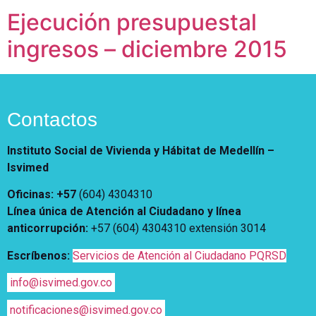
Notificaciones
Vivienda
Ejecución presupuestal
Vivienda Nueva
Convocatorias
Vivienda un proyecto
ingresos – diciembre 2015
familiar
Nosotros
Titulación
¿Qué es el ISVIMED?
Arrendamiento temporal
Opciones de accesibilidad
Plan de Desarrollo
Reconocimiento de
Contactos
Rendición de cuentas
Edificaciones – C0
Tamaño de la
Directorio de servidores
A+
A
A-
Acompañamiento Social
fuente
Instituto Social de Vivienda y Hábitat de Medellín –
Encuesta de Percepción
Isvimed
OPV-JVC
Contraste
Oficinas: +57
(604) 4304310
Línea única de Atención al Ciudadano y línea
Centro de relevo
anticorrupción
:
+57 (604) 4304310 extensión
3014
Escríbenos:
Servicios de Atención al Ciudadano PQRSD
Más Información sobre Accesibilidad
info@isvimed.gov.co
notificaciones@isvimed.gov.co