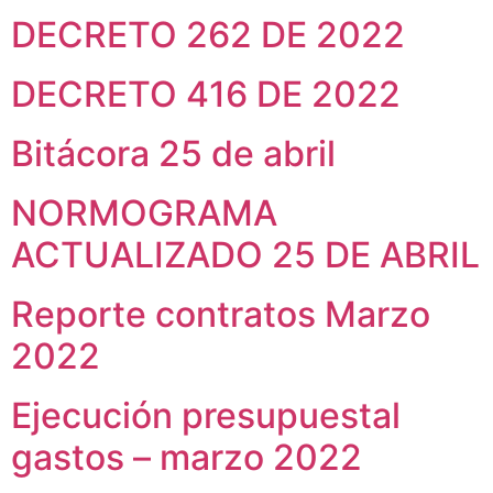
Vivienda Nueva
DECRETO 262 DE 2022
Convocatorias
Vivienda un proyecto
familiar
DECRETO 416 DE 2022
Nosotros
Titulación
¿Qué es el ISVIMED?
Arrendamiento temporal
Opciones de accesibilidad
Plan de Desarrollo
Bitácora 25 de abril
Reconocimiento de
Rendición de cuentas
Edificaciones – C0
Tamaño de la
Directorio de servidores
NORMOGRAMA
A+
A
A-
Acompañamiento Social
fuente
Encuesta de Percepción
ACTUALIZADO 25 DE ABRIL
OPV-JVC
Contraste
Reporte contratos Marzo
Centro de relevo
2022
Más Información sobre Accesibilidad
Ejecución presupuestal
gastos – marzo 2022