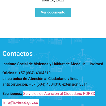
abril 26, 2022
Notificaciones
Vivienda
Vivienda Nueva
Convocatorias
Ver documento
Vivienda un proyecto
familiar
Nosotros
Titulación
¿Qué es el ISVIMED?
Arrendamiento temporal
Opciones de accesibilidad
Plan de Desarrollo
Reconocimiento de
Rendición de cuentas
Edificaciones – C0
Tamaño de la
Directorio de servidores
A+
A
A-
Acompañamiento Social
fuente
Contactos
Encuesta de Percepción
OPV-JVC
Contraste
Instituto Social de Vivienda y Hábitat de Medellín –
Isvimed
Oficinas: +57
(604) 4304310
Centro de relevo
Línea única de Atención al Ciudadano y línea
anticorrupción
:
+57 (604) 4304310 extensión
3014
Más Información sobre Accesibilidad
Escríbenos:
Servicios de Atención al Ciudadano PQRSD
info@isvimed.gov.co