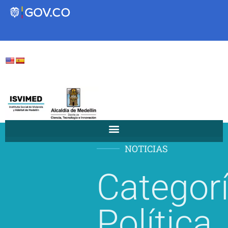
Transparencia
Servicios a la Ciudadanía
Participa
NOTICIAS
Instituto Social de Vivienda y
Categorí
Hábitat de Medellín
Servicios
Política
Mejoramiento de