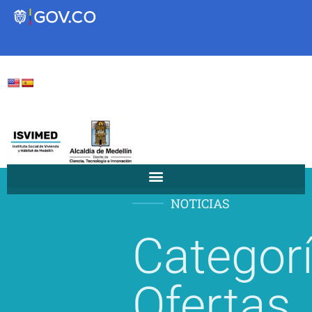
Transparencia
Servicios a la Ciudadanía
Participa
NOTICIAS
Instituto Social de Vivienda y
Categorí
Hábitat de Medellín
Servicios
Ofertas
Mejoramiento de