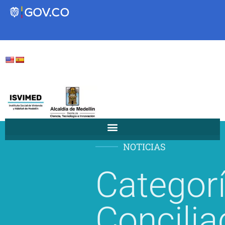
Transparencia
Servicios a la Ciudadanía
Participa
NOTICIAS
Instituto Social de Vivienda y
Categorí
Hábitat de Medellín
Servicios
Concilia
Mejoramiento de