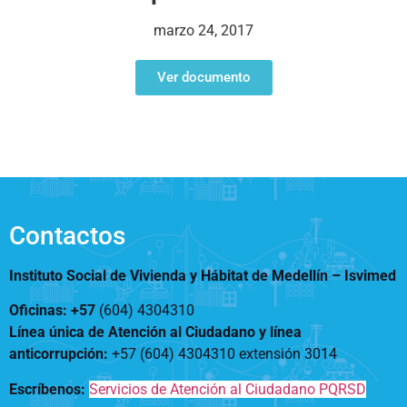
Notificaciones
Vivienda
Vivienda Nueva
marzo 24, 2017
Convocatorias
Vivienda un proyecto
familiar
Ver documento
Nosotros
Titulación
¿Qué es el ISVIMED?
Arrendamiento temporal
Opciones de accesibilidad
Plan de Desarrollo
Reconocimiento de
Rendición de cuentas
Edificaciones – C0
Tamaño de la
Directorio de servidores
A+
A
A-
Acompañamiento Social
fuente
Encuesta de Percepción
OPV-JVC
Contactos
Contraste
Instituto Social de Vivienda y Hábitat de Medellín –
Isvimed
Centro de relevo
Oficinas: +57
(604) 4304310
Línea única de Atención al Ciudadano y línea
Más Información sobre Accesibilidad
anticorrupción
:
+57 (604) 4304310 extensión
3014
Escríbenos:
Servicios de Atención al Ciudadano PQRSD