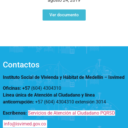
agosto 24, 2019
Notificaciones
Vivienda
Vivienda Nueva
Convocatorias
Ver documento
Vivienda un proyecto
familiar
Nosotros
Titulación
¿Qué es el ISVIMED?
Arrendamiento temporal
Opciones de accesibilidad
Plan de Desarrollo
Reconocimiento de
Rendición de cuentas
Edificaciones – C0
Tamaño de la
Directorio de servidores
A+
A
A-
Acompañamiento Social
fuente
Contactos
Encuesta de Percepción
OPV-JVC
Contraste
Instituto Social de Vivienda y Hábitat de Medellín –
Isvimed
Oficinas: +57
(604) 4304310
Centro de relevo
Línea única de Atención al Ciudadano y línea
anticorrupción
:
+57 (604) 4304310 extensión
3014
Más Información sobre Accesibilidad
Escríbenos:
Servicios de Atención al Ciudadano PQRSD
info@isvimed.gov.co