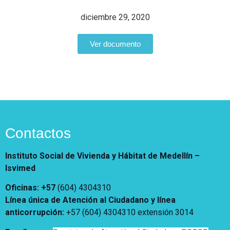
Vivienda Nueva
Convocatorias
diciembre 29, 2020
Vivienda un proyecto
familiar
Nosotros
Ver documento
Titulación
¿Qué es el ISVIMED?
Arrendamiento temporal
Opciones de accesibilidad
Plan de Desarrollo
Reconocimiento de
Rendición de cuentas
Edificaciones – C0
Tamaño de la
Directorio de servidores
A+
A
A-
Acompañamiento Social
fuente
Encuesta de Percepción
OPV-JVC
Contraste
Contactos
Centro de relevo
Instituto Social de Vivienda y Hábitat de Medellín –
Isvimed
Más Información sobre Accesibilidad
Oficinas: +57
(604) 4304310
Línea única de Atención al Ciudadano y línea
anticorrupción
:
+57 (604) 4304310 extensión
3014