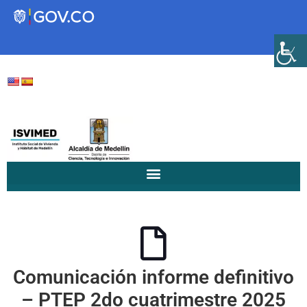
Transparencia
Servicios a la Ciudadanía
Participa
Instituto Social de Vivienda y
Hábitat de Medellín
Comunicación informe definitivo
Servicios
Mejoramiento de
– PTEP 2do cuatrimestre 2025