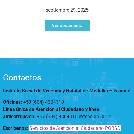
Notificaciones
Vivienda
Vivienda Nueva
septiembre 29, 2025
Convocatorias
Vivienda un proyecto
familiar
Ver documento
Nosotros
Titulación
¿Qué es el ISVIMED?
Arrendamiento temporal
Opciones de accesibilidad
Plan de Desarrollo
Reconocimiento de
Rendición de cuentas
Edificaciones – C0
Tamaño de la
Directorio de servidores
A+
A
A-
Acompañamiento Social
fuente
Encuesta de Percepción
OPV-JVC
Contactos
Contraste
Instituto Social de Vivienda y Hábitat de Medellín –
Isvimed
Centro de relevo
Oficinas: +57
(604) 4304310
Línea única de Atención al Ciudadano y línea
Más Información sobre Accesibilidad
anticorrupción
:
+57 (604) 4304310 extensión
3014
Escríbenos:
Servicios de Atención al Ciudadano PQRSD