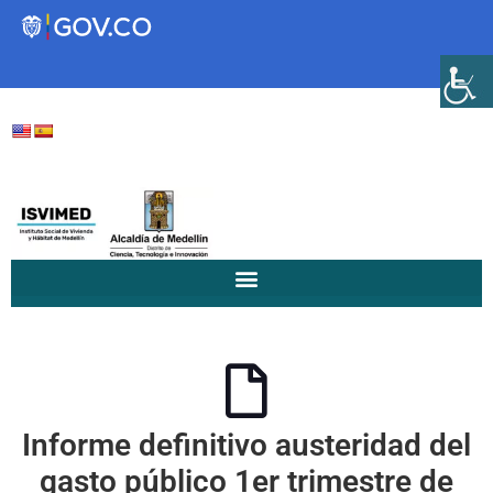
Transparencia
Servicios a la Ciudadanía
Participa
Instituto Social de Vivienda y
Hábitat de Medellín
Informe definitivo austeridad del
Servicios
Mejoramiento de
gasto público 1er trimestre de