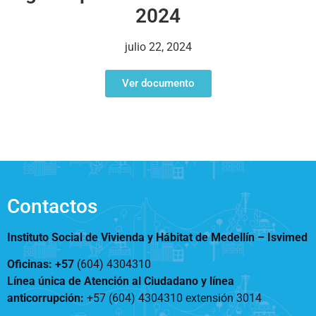
Notificaciones
Vivienda
2024
Vivienda Nueva
Convocatorias
Vivienda un proyecto
julio 22, 2024
familiar
Nosotros
Titulación
¿Qué es el ISVIMED?
Ver documento
Arrendamiento temporal
Opciones de accesibilidad
Plan de Desarrollo
Reconocimiento de
Rendición de cuentas
Edificaciones – C0
Tamaño de la
Directorio de servidores
A+
A
A-
Acompañamiento Social
fuente
Encuesta de Percepción
OPV-JVC
Contraste
Contactos
Centro de relevo
Instituto Social de Vivienda y Hábitat de Medellín –
Isvimed
Más Información sobre Accesibilidad
Oficinas: +57
(604) 4304310
Línea única de Atención al Ciudadano y línea
anticorrupción
:
+57 (604) 4304310 extensión
3014