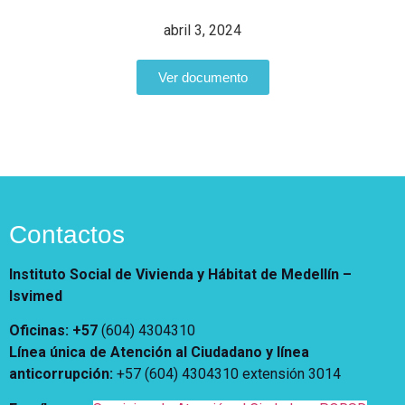
Notificaciones
Vivienda
Vivienda Nueva
abril 3, 2024
Convocatorias
Vivienda un proyecto
familiar
Ver documento
Nosotros
Titulación
¿Qué es el ISVIMED?
Arrendamiento temporal
Opciones de accesibilidad
Plan de Desarrollo
Reconocimiento de
Rendición de cuentas
Edificaciones – C0
Tamaño de la
Directorio de servidores
A+
A
A-
Acompañamiento Social
fuente
Encuesta de Percepción
OPV-JVC
Contactos
Contraste
Instituto Social de Vivienda y Hábitat de Medellín –
Centro de relevo
Isvimed
Oficinas: +57
(604) 4304310
Más Información sobre Accesibilidad
Línea única de Atención al Ciudadano y línea
anticorrupción
:
+57 (604) 4304310 extensión
3014