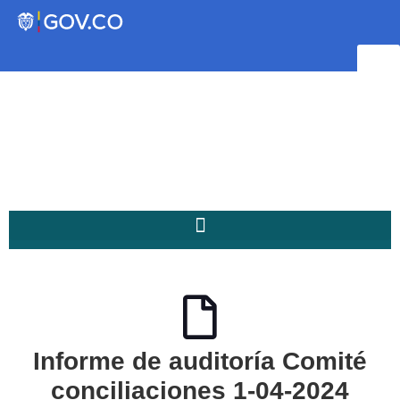
Transparencia
Servicios a la Ciudadanía
Participa
Instituto Social de Vivienda y
Hábitat de Medellín
Informe de auditoría Comité
Servicios
Mejoramiento de
conciliaciones 1-04-2024