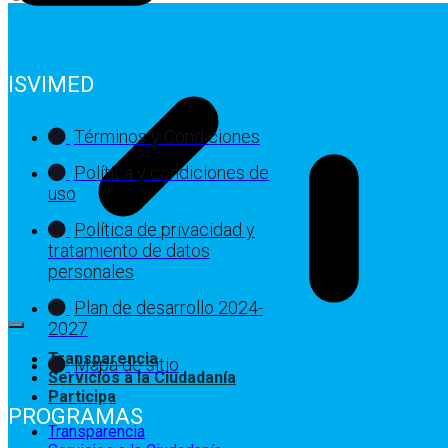
ISVIMED
Términos y Condiciones
Política y condiciones de
uso
Política de privacidad y
tratamiento de datos
personales
Plan de desarrollo 2024-
2027
Transparencia
Mapa de sitio
Servicios a la Ciudadanía
Participa
PROGRAMAS
Transparencia