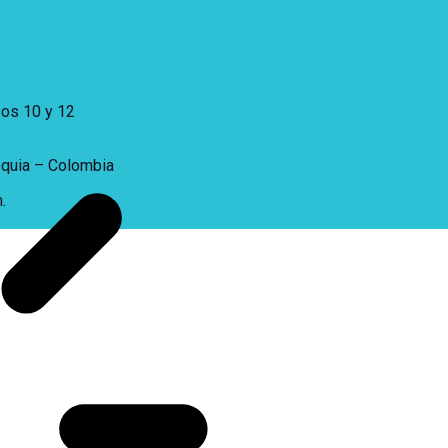
sos 10 y 12
oquia – Colombia
.