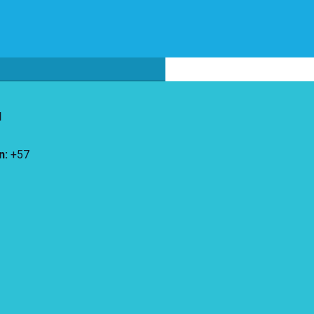
d
n
:
+57