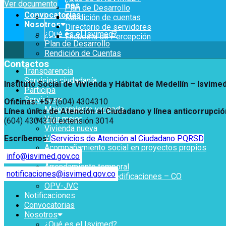
Ver documento
Notificaciones
Plan de Desarrollo
Convocatorias
Rendición de cuentas
Nosotros
Directorio de servidores
¿Qué es el Isvimed?
Encuesta de Percepción
Plan de Desarrollo
Rendición de Cuentas
Contactos
Transparencia
Servicios ciudadanía
Instituto Social de Vivienda y Hábitat de Medellín –
Isvime
Participa
Servicios
Oficinas: +57
(604) 4304310
Mejoramiento vivienda
Línea única de Atención al Ciudadano y línea anticorrupció
Vivir mejor
(604) 4304310 extensión
3014
Vivienda nueva
Vivienda un proyecto familiar
Escríbenos:
Servicios de Atención al Ciudadano PQRSD
Acompañamiento social en proyectos propios
info@isvimed.gov.co
Titulación
Arrendamiento temporal
notificaciones@isvimed.gov.co
Reconocimiento de edificaciones – CO
OPV-JVC
Notificaciones
Convocatorias
Nosotros
¿Qué es el Isvimed?