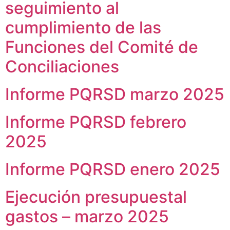
seguimiento al
Vivienda Nueva
Convocatorias
Vivienda un proyecto
cumplimiento de las
familiar
Nosotros
Funciones del Comité de
Titulación
¿Qué es el ISVIMED?
Conciliaciones
Arrendamiento temporal
Opciones de accesibilidad
Plan de Desarrollo
Reconocimiento de
Rendición de cuentas
Edificaciones – C0
Informe PQRSD marzo 2025
Tamaño de la
Directorio de servidores
A+
A
A-
Acompañamiento Social
fuente
Encuesta de Percepción
OPV-JVC
Informe PQRSD febrero
Contraste
2025
Centro de relevo
Informe PQRSD enero 2025
Más Información sobre Accesibilidad
Ejecución presupuestal
gastos – marzo 2025