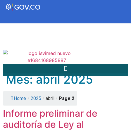
Transparencia
Servicios a la Ciudadanía
Participa
Mes:
abril 2025
Instituto Social de Vivienda y
Hábitat de Medellín
Home
/
2025
/
abril
/
Page 2
Informe preliminar de
Servicios
Mejoramiento de
auditoría de Ley al
Notificaciones
Vivienda