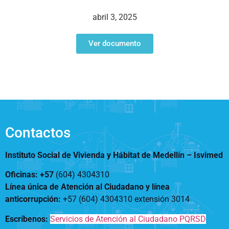
Notificaciones
Vivienda
Vivienda Nueva
abril 3, 2025
Convocatorias
Vivienda un proyecto
familiar
Ver documento
Nosotros
Titulación
¿Qué es el ISVIMED?
Arrendamiento temporal
Opciones de accesibilidad
Plan de Desarrollo
Reconocimiento de
Rendición de cuentas
Edificaciones – C0
Tamaño de la
Directorio de servidores
A+
A
A-
Acompañamiento Social
fuente
Encuesta de Percepción
OPV-JVC
Contactos
Contraste
Instituto Social de Vivienda y Hábitat de Medellín –
Isvimed
Centro de relevo
Oficinas: +57
(604) 4304310
Línea única de Atención al Ciudadano y línea
Más Información sobre Accesibilidad
anticorrupción
:
+57 (604) 4304310 extensión
3014
Escríbenos:
Servicios de Atención al Ciudadano PQRSD