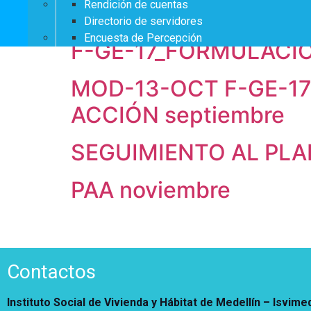
Rendición de cuentas
SEGUIMIENTO AL PLA
Vivienda Nueva
Convocatorias
Directorio de servidores
Vivienda un proyecto
Encuesta de Percepción
familiar
F-GE-17_FORMULACIÓ
Nosotros
Titulación
¿Qué es el ISVIMED?
Arrendamiento temporal
MOD-13-OCT F-GE-17
Opciones de accesibilidad
Plan de Desarrollo
Reconocimiento de
Rendición de cuentas
ACCIÓN septiembre
Edificaciones – C0
Tamaño de la
Directorio de servidores
A+
A
A-
Acompañamiento Social
fuente
Encuesta de Percepción
SEGUIMIENTO AL PLA
OPV-JVC
Contraste
PAA noviembre
Centro de relevo
Más Información sobre Accesibilidad
Contactos
Instituto Social de Vivienda y Hábitat de Medellín –
Isvime