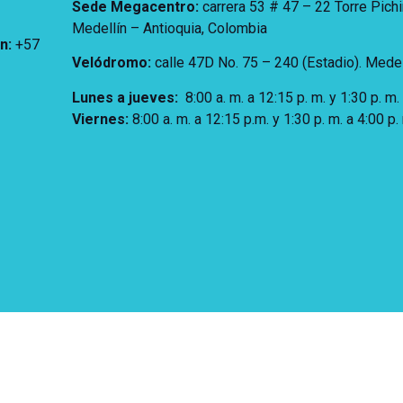
Sede Megacentro:
carrera 53 # 47 – 22 Torre Pich
Medellín – Antioquia, Colombia
ón
:
+57
Velódromo:
calle 47D No. 75 – 240 (Estadio). Medel
Lunes a jueves
:
8:00 a. m. a 12:15 p. m.
y 1:30 p. m.
Viernes:
8:00 a. m. a 12:15 p.m. y 1:30 p. m. a 4:00 p.