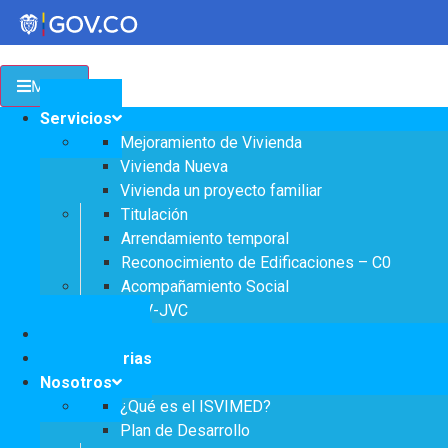
Menu
Transparencia
Servicios
Mejoramiento de Vivienda
Servicios a la Ciudadanía
Vivienda Nueva
Vivienda un proyecto familiar
Participa
Titulación
Arrendamiento temporal
Reconocimiento de Edificaciones – C0
Acompañamiento Social
Instituto Social de Vivienda y Hábitat de
OPV-JVC
Medellín
Notificaciones
Mes:
noviembre 2
Convocatorias
Nosotros
Servicios
¿Qué es el ISVIMED?
Mejoramiento de
Home
/
2021
/
noviembre
/
Page 2
Notificaciones
Plan de Desarrollo
Vivienda