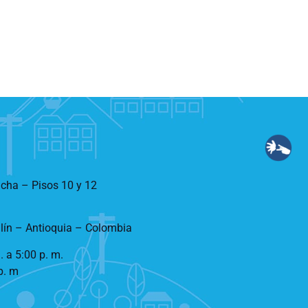
ncha – Pisos 10 y 12
llín – Antioquia – Colombia
. a 5:00 p. m.
p. m