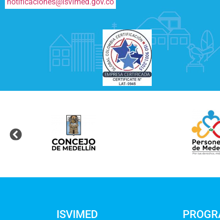
notificaciones@isvimed.gov.co
ISVIMED
PROGR