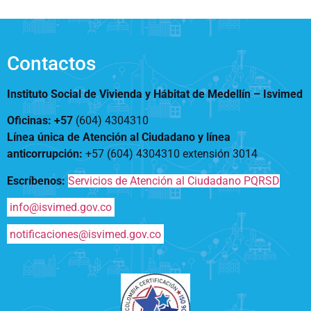
Notificaciones
Vivienda
Vivienda Nueva
Convocatorias
Vivienda un proyecto
familiar
Contactos
Nosotros
Titulación
¿Qué es el ISVIMED?
Instituto Social de Vivienda y Hábitat de Medellín –
Isvimed
Arrendamiento temporal
Opciones de accesibilidad
Plan de Desarrollo
Reconocimiento de
Rendición de cuentas
Oficinas: +57
(604) 4304310
Edificaciones – C0
Tamaño de la
Directorio de servidores
Línea única de Atención al Ciudadano y línea
A+
A
A-
Acompañamiento Social
fuente
anticorrupción
:
+57 (604) 4304310 extensión
3014
Encuesta de Percepción
OPV-JVC
Escríbenos:
Servicios de Atención al Ciudadano PQRSD
Contraste
info@isvimed.gov.co
Centro de relevo
notificaciones@isvimed.gov.co
Más Información sobre Accesibilidad