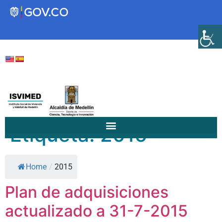
Transparencia
Servicios a la Ciudadanía
Participa
Etiqueta:
2015
Instituto Social de Vivienda y
Home
/
2015
Hábitat de Medellín
Plan de adquisiciones
Servicios
actualizado a 31-7-2015
Mejoramiento de