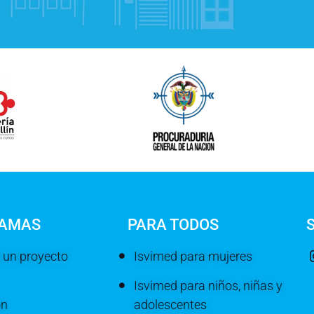
AMAS
PARA TODOS
 un proyecto
Isvimed para mujeres
Isvimed para niños, niñas y
ón
adolescentes