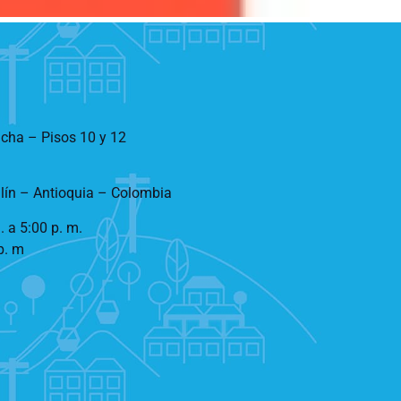
ncha – Pisos 10 y 12
llín – Antioquia – Colombia
. a 5:00 p. m.
p. m