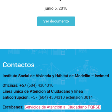
Notificaciones
Vivienda
Vivienda Nueva
junio 6, 2018
Convocatorias
Vivienda un proyecto
familiar
Ver documento
Nosotros
Titulación
¿Qué es el ISVIMED?
Arrendamiento temporal
Opciones de accesibilidad
Plan de Desarrollo
Reconocimiento de
Rendición de cuentas
Edificaciones – C0
Tamaño de la
Directorio de servidores
A+
A
A-
Acompañamiento Social
fuente
Encuesta de Percepción
OPV-JVC
Contactos
Contraste
Instituto Social de Vivienda y Hábitat de Medellín –
Isvimed
Centro de relevo
Oficinas: +57
(604) 4304310
Línea única de Atención al Ciudadano y línea
Más Información sobre Accesibilidad
anticorrupción
:
+57 (604) 4304310 extensión
3014
Escríbenos:
Servicios de Atención al Ciudadano PQRSD