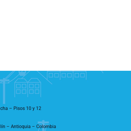
ncha – Pisos 10 y 12
llín – Antioquia – Colombia