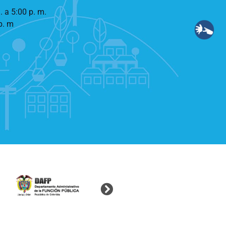
. a 5:00 p. m.
p. m