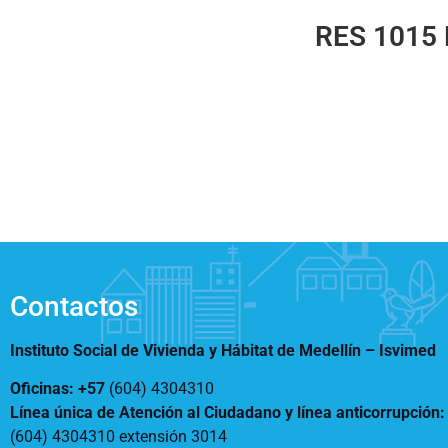
Notificaciones
Vivienda
RES 1015 
Vivienda Nueva
Convocatorias
Vivienda un proyecto
familiar
Nosotros
Titulación
¿Qué es el ISVIMED?
Arrendamiento temporal
Opciones de accesibilidad
Plan de Desarrollo
Reconocimiento de
Rendición de cuentas
Edificaciones – C0
Tamaño de la
Directorio de servidores
A+
A
A-
Acompañamiento Social
fuente
Encuesta de Percepción
OPV-JVC
Contraste
Contactos
Centro de relevo
Instituto Social de Vivienda y Hábitat de Medellín –
Isvimed
Más Información sobre Accesibilidad
Oficinas: +57
(604) 4304310
Línea única de Atención al Ciudadano y línea anticorrupción
(604) 4304310 extensión
3014