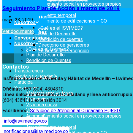
Acompañamiento social en proyectos propios
OPV-JVC
Seguimiento Plan de Acción a marzo de 2019
Titulación
Notificaciones
Arrendamiento temporal
Convocatorias
mayo 23, 2019
Reconocimiento de edificaciones – CO
Servicios
Nosotros
OPV-JVC
Mejoramiento de Vivienda
¿Qué es el ISVIMED?
Ver documento
Notificaciones
Notificaciones
Vivienda Nueva
Plan de Desarrollo
Convocatorias
Vivienda un proyecto familiar
Rendición de cuentas
Nosotros
Convocatorias
Directorio de servidores
Titulación
¿Qué es el Isvimed?
Encuesta de Percepción
Arrendamiento temporal
Plan de Desarrollo
Nosotros
Reconocimiento de
Rendición de Cuentas
¿Qué es el ISVIMED?
Edificaciones – C0
Contactos
Plan de Desarrollo
Acompañamiento Social
Transparencia
Opciones de accesibilidad
Rendición de cuentas
OPV-JVC
Servicios ciudadanía
Instituto Social de Vivienda y Hábitat de Medellín –
Isvime
Directorio de servidores
Participa
Encuesta de Percepción
Tamaño de la
Servicios
A+
A
A-
Oficinas: +57
(604) 4304310
fuente
Mejoramiento vivienda
Línea única de Atención al Ciudadano y línea anticorrupció
Vivir mejor
(604) 4304310 extensión
3014
Vivienda nueva
Contraste
Vivienda un proyecto familiar
Escríbenos:
Servicios de Atención al Ciudadano PQRSD
Acompañamiento social en proyectos propios
info@isvimed.gov.co
Titulación
Centro de relevo
Arrendamiento temporal
notificaciones@isvimed.gov.co
Reconocimiento de edificaciones – CO