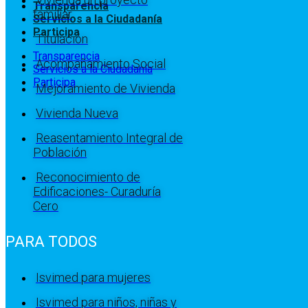
Transparencia
familiar
Servicios a la Ciudadanía
Participa
Titulación
Transparencia
Acompañamiento Social
Servicios a la Ciudadanía
Participa
Mejoramiento de Vivienda
Vivienda Nueva
Reasentamiento Integral de
Población
Reconocimiento de
Edificaciones- Curaduría
Cero
PARA TODOS
Isvimed para mujeres
Isvimed para niños, niñas y