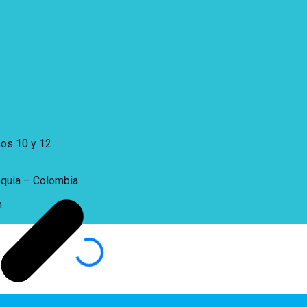
sos 10 y 12
oquia – Colombia
.