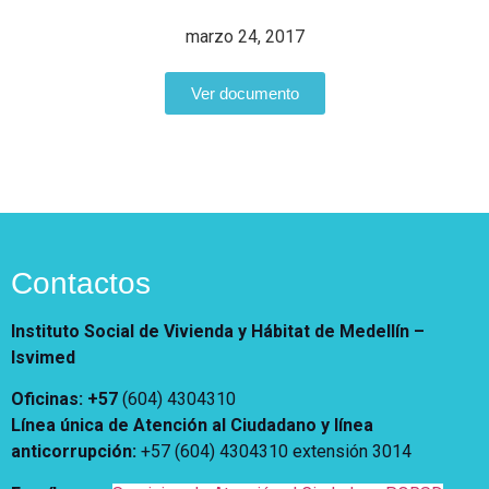
Vivienda Nueva
Convocatorias
marzo 24, 2017
Vivienda un proyecto
familiar
Nosotros
Ver documento
Titulación
¿Qué es el ISVIMED?
Arrendamiento temporal
Opciones de accesibilidad
Plan de Desarrollo
Reconocimiento de
Rendición de cuentas
Edificaciones – C0
Tamaño de la
Directorio de servidores
A+
A
A-
Acompañamiento Social
fuente
Encuesta de Percepción
OPV-JVC
Contraste
Contactos
Centro de relevo
Instituto Social de Vivienda y Hábitat de Medellín –
Isvimed
Más Información sobre Accesibilidad
Oficinas: +57
(604) 4304310
Línea única de Atención al Ciudadano y línea
anticorrupción
:
+57 (604) 4304310 extensión
3014