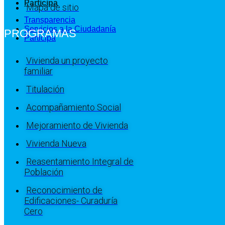
Participa
Mapa de sitio
Transparencia
Servicios a la Ciudadanía
PROGRAMAS
Participa
Vivienda un proyecto
familiar
Titulación
Acompañamiento Social
Mejoramiento de Vivienda
Vivienda Nueva
Reasentamiento Integral de
Población
Reconocimiento de
Edificaciones- Curaduría
Cero