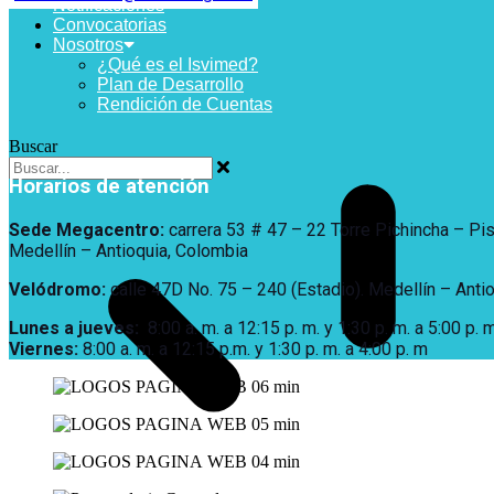
Notificaciones
Más Información sobre Accesibilidad
Convocatorias
Nosotros
¿Qué es el Isvimed?
Plan de Desarrollo
Rendición de Cuentas
Buscar
Horarios de atención
Sede Megacentro:
carrera 53 # 47 – 22 Torre Pichincha – Pi
Medellín – Antioquia, Colombia
Velódromo:
calle 47D No. 75 – 240 (Estadio). Medellín – Anti
Lunes a jueves
:
8:00 a. m. a 12:15 p. m.
y 1:30 p. m. a 5:00 p. m
Viernes:
8:00 a. m. a 12:15 p.m. y 1:30 p. m. a 4:00 p. m