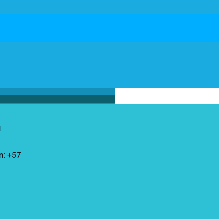
d
n
:
+57