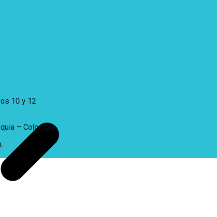
sos 10 y 12
oquia – Colombia
.