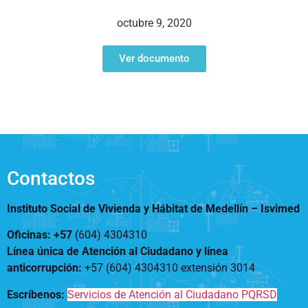
Notificaciones
Vivienda
Vivienda Nueva
octubre 9, 2020
Convocatorias
Vivienda un proyecto
familiar
Ver documento
Nosotros
Titulación
¿Qué es el ISVIMED?
Arrendamiento temporal
Opciones de accesibilidad
Plan de Desarrollo
Reconocimiento de
Rendición de cuentas
Edificaciones – C0
Tamaño de la
Directorio de servidores
A+
A
A-
Acompañamiento Social
fuente
Encuesta de Percepción
OPV-JVC
Contactos
Contraste
Instituto Social de Vivienda y Hábitat de Medellín –
Isvimed
Centro de relevo
Oficinas: +57
(604) 4304310
Línea única de Atención al Ciudadano y línea
Más Información sobre Accesibilidad
anticorrupción
:
+57 (604) 4304310 extensión
3014
Escríbenos:
Servicios de Atención al Ciudadano PQRSD