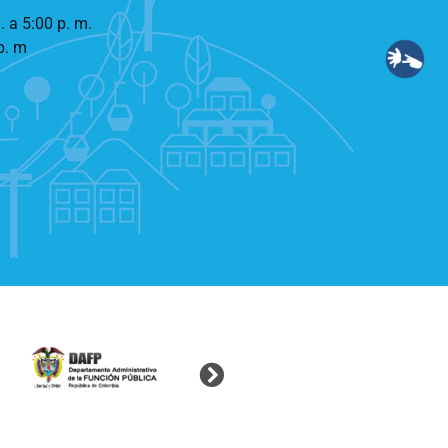
. a 5:00 p. m.
p. m