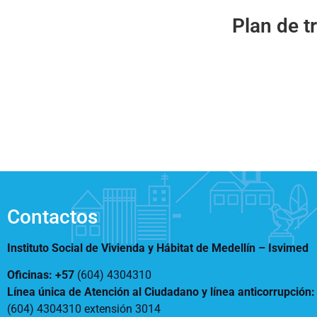
Notificaciones
Vivienda
Plan de t
Vivienda Nueva
Convocatorias
Vivienda un proyecto
familiar
Nosotros
Titulación
¿Qué es el ISVIMED?
Arrendamiento temporal
Opciones de accesibilidad
Plan de Desarrollo
Reconocimiento de
Rendición de cuentas
Edificaciones – C0
Tamaño de la
Directorio de servidores
A+
A
A-
Acompañamiento Social
fuente
Encuesta de Percepción
OPV-JVC
Contraste
Contactos
Centro de relevo
Instituto Social de Vivienda y Hábitat de Medellín –
Isvimed
Más Información sobre Accesibilidad
Oficinas: +57
(604) 4304310
Línea única de Atención al Ciudadano y línea anticorrupción
(604) 4304310 extensión
3014