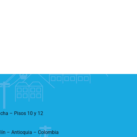
ncha – Pisos 10 y 12
llín – Antioquia – Colombia