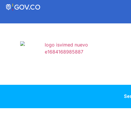
Transparencia
Servicios a la Ciudadanía
Participa
Instituto Social de Vivienda y Hábitat de
Ser
Medellín
Servicios
Mejoramiento de
Notificaciones
Vivienda