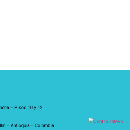
incha – Pisos 10 y 12
lín – Antioquia – Colombia