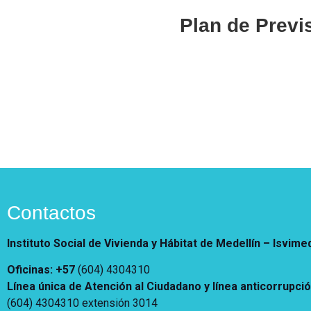
Vivienda Nueva
Plan de Prev
Convocatorias
Vivienda un proyecto
familiar
Nosotros
Titulación
¿Qué es el ISVIMED?
Arrendamiento temporal
Opciones de accesibilidad
Plan de Desarrollo
Reconocimiento de
Rendición de cuentas
Edificaciones – C0
Tamaño de la
Directorio de servidores
A+
A
A-
Acompañamiento Social
fuente
Encuesta de Percepción
OPV-JVC
Contraste
Centro de relevo
Contactos
Instituto Social de Vivienda y Hábitat de Medellín –
Isvime
Más Información sobre Accesibilidad
Oficinas: +57
(604) 4304310
Línea única de Atención al Ciudadano y línea anticorrupci
(604) 4304310 extensión
3014