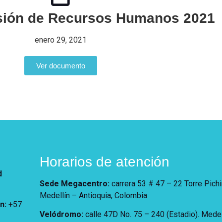
isión de Recursos Humanos 2021
enero 29, 2021
Ver documento
Horarios de atención
d
Sede Megacentro:
carrera 53 # 47 – 22 Torre Pich
Medellín – Antioquia, Colombia
ón
:
+57
Velódromo:
calle 47D No. 75 – 240 (Estadio). Medel