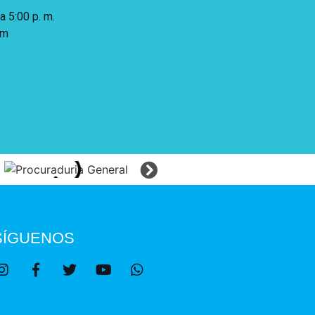
 a 5:00 p. m.
 m
SÍGUENOS