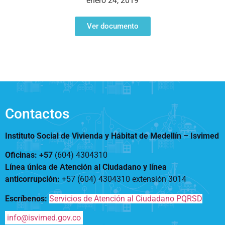
enero 24, 2019
Notificaciones
Vivienda
Vivienda Nueva
Convocatorias
Ver documento
Vivienda un proyecto
familiar
Nosotros
Titulación
¿Qué es el ISVIMED?
Arrendamiento temporal
Opciones de accesibilidad
Plan de Desarrollo
Reconocimiento de
Rendición de cuentas
Edificaciones – C0
Tamaño de la
Directorio de servidores
A+
A
A-
Acompañamiento Social
fuente
Contactos
Encuesta de Percepción
OPV-JVC
Contraste
Instituto Social de Vivienda y Hábitat de Medellín –
Isvimed
Oficinas: +57
(604) 4304310
Centro de relevo
Línea única de Atención al Ciudadano y línea
anticorrupción
:
+57 (604) 4304310 extensión
3014
Más Información sobre Accesibilidad
Escríbenos:
Servicios de Atención al Ciudadano PQRSD
info@isvimed.gov.co