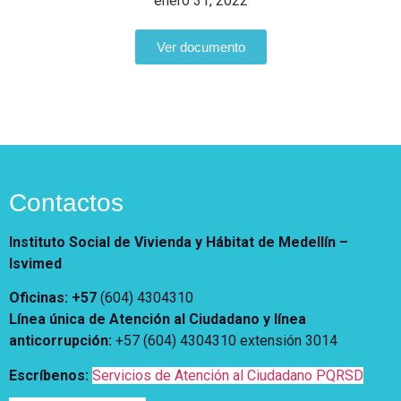
Notificaciones
enero 31, 2022
Vivienda
Vivienda Nueva
Convocatorias
Ver documento
Vivienda un proyecto
familiar
Nosotros
Titulación
¿Qué es el ISVIMED?
Arrendamiento temporal
Opciones de accesibilidad
Plan de Desarrollo
Reconocimiento de
Rendición de cuentas
Edificaciones – C0
Tamaño de la
Directorio de servidores
A+
A
A-
Acompañamiento Social
fuente
Contactos
Encuesta de Percepción
OPV-JVC
Contraste
Instituto Social de Vivienda y Hábitat de Medellín –
Isvimed
Centro de relevo
Oficinas: +57
(604) 4304310
Línea única de Atención al Ciudadano y línea
Más Información sobre Accesibilidad
anticorrupción
:
+57 (604) 4304310 extensión
3014
Escríbenos:
Servicios de Atención al Ciudadano PQRSD