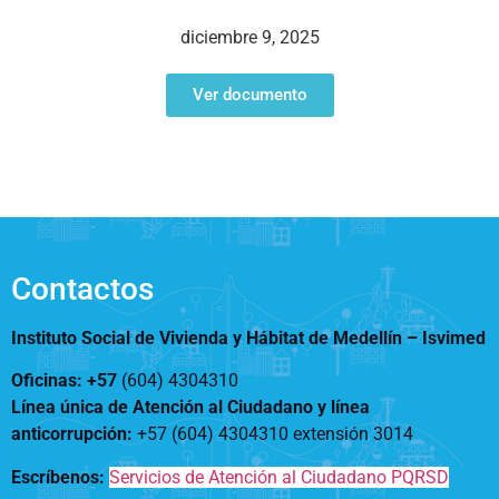
Notificaciones
Vivienda
Vivienda Nueva
diciembre 9, 2025
Convocatorias
Vivienda un proyecto
familiar
Ver documento
Nosotros
Titulación
¿Qué es el ISVIMED?
Arrendamiento temporal
Opciones de accesibilidad
Plan de Desarrollo
Reconocimiento de
Rendición de cuentas
Edificaciones – C0
Tamaño de la
Directorio de servidores
A+
A
A-
Acompañamiento Social
fuente
Encuesta de Percepción
OPV-JVC
Contactos
Contraste
Instituto Social de Vivienda y Hábitat de Medellín –
Isvimed
Centro de relevo
Oficinas: +57
(604) 4304310
Línea única de Atención al Ciudadano y línea
Más Información sobre Accesibilidad
anticorrupción
:
+57 (604) 4304310 extensión
3014
Escríbenos:
Servicios de Atención al Ciudadano PQRSD