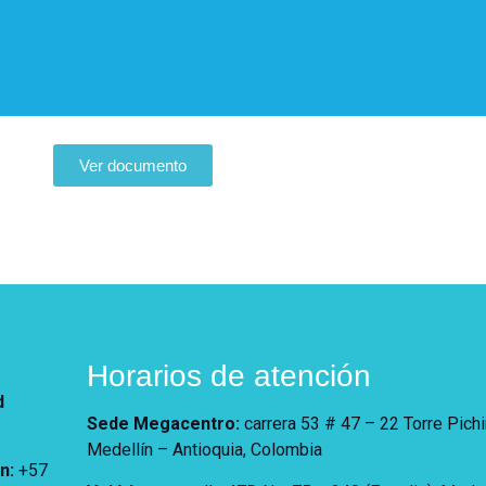
io 2023
Ver documento
Horarios de atención
d
Sede Megacentro:
carrera 53 # 47 – 22 Torre Pich
Medellín – Antioquia, Colombia
ón
:
+57