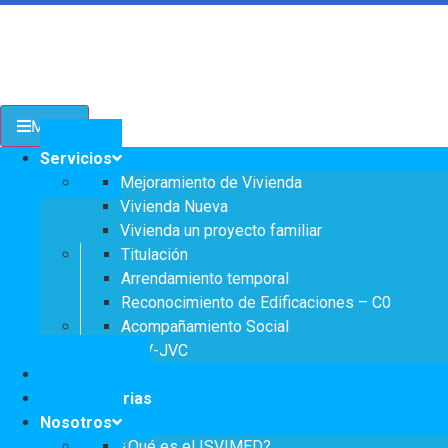
Transparencia
Menu
Servicios a la Ciudadanía
Servicios
Mejoramiento de Vivienda
Participa
Vivienda Nueva
Vivienda un proyecto familiar
Titulación
Arrendamiento temporal
Instituto Social de Vivienda y Hábitat de
Reconocimiento de Edificaciones – C0
Medellín
Acompañamiento Social
OPV-JVC
Notificaciones
Servicios
Convocatorias
Mejoramiento de
Nosotros
Notificaciones
Vivienda
¿Qué es el ISVIMED?