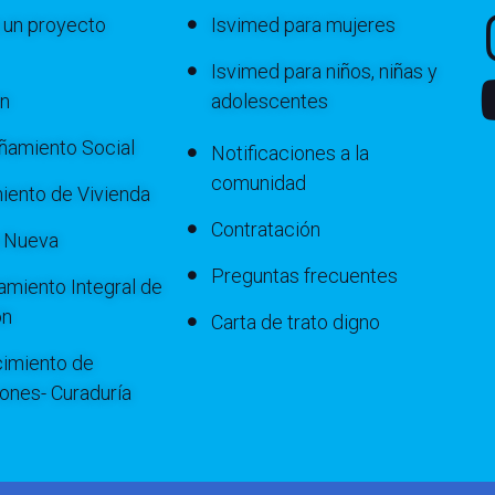
 un proyecto
Isvimed para mujeres
Isvimed para niños, niñas y
ón
adolescentes
amiento Social
Notificaciones a la
comunidad
iento de Vivienda
Contratación
a Nueva
Preguntas frecuentes
miento Integral de
ón
Carta de trato digno
imiento de
iones- Curaduría