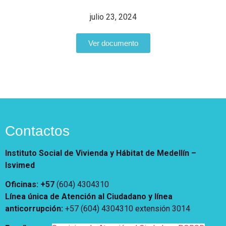
Notificaciones
Vivienda
Vivienda Nueva
julio 23, 2024
Convocatorias
Vivienda un proyecto
familiar
Ver documento
Nosotros
Titulación
¿Qué es el ISVIMED?
Arrendamiento temporal
Opciones de accesibilidad
Plan de Desarrollo
Reconocimiento de
Rendición de cuentas
Edificaciones – C0
Tamaño de la
Directorio de servidores
A+
A
A-
Acompañamiento Social
fuente
Encuesta de Percepción
OPV-JVC
Contactos
Contraste
Instituto Social de Vivienda y Hábitat de Medellín –
Centro de relevo
Isvimed
Oficinas: +57
(604) 4304310
Más Información sobre Accesibilidad
Línea única de Atención al Ciudadano y línea
anticorrupción
:
+57 (604) 4304310 extensión
3014