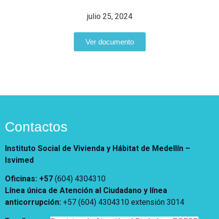
Vivienda Nueva
Convocatorias
julio 25, 2024
Vivienda un proyecto
familiar
Nosotros
Ver documento
Titulación
¿Qué es el ISVIMED?
Arrendamiento temporal
Opciones de accesibilidad
Plan de Desarrollo
Reconocimiento de
Rendición de cuentas
Edificaciones – C0
Tamaño de la
Directorio de servidores
A+
A
A-
Acompañamiento Social
fuente
Encuesta de Percepción
OPV-JVC
Contraste
Contactos
Centro de relevo
Instituto Social de Vivienda y Hábitat de Medellín –
Isvimed
Más Información sobre Accesibilidad
Oficinas: +57
(604) 4304310
Línea única de Atención al Ciudadano y línea
anticorrupción
:
+57 (604) 4304310 extensión
3014